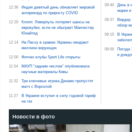
09:40
День в 
12:36
Индия девятый день обновляет мировой
марки и
антирекорд по приросту COVID
09:37
Вердер 
12:20
Клопп: Ливерпуль потеряет шансы на
обзор м
еврокубки, если не обыграет Манчестер
Юнайтед
09:10
В Укран
заболе
12:14
На Пасху в храмах Украины ожидают
миллион верующих
09:00
Погода 
и дожд
12:00
Фитнес-клубы Sport Life открыты
11:54
МАУП "задним числом" опубликовала
научные материалы Кивы
11:32
Три ключевых игрока Динамо пропустят
матч с Ворсклой
11:27
В Украине вступил в силу годовой тариф
на газ
Новости в фото