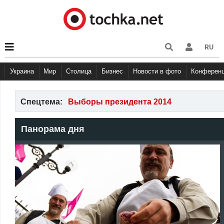
RU
Украина
Мир
Столица
Бизнес
Новости в фото
Конферен
Спецтема:
Выборы президента 2014
Панорама дня