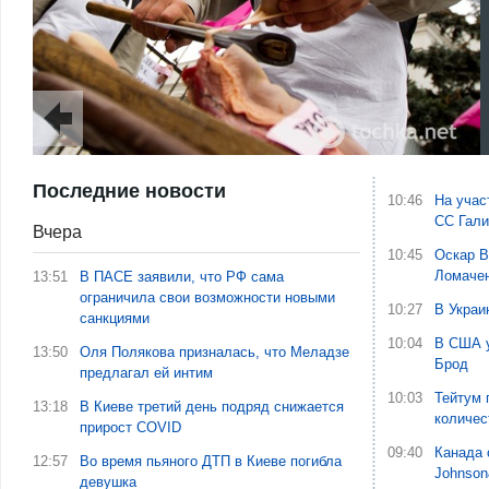
Последние новости
10:46
На учас
СС Гали
Вчера
10:45
Оскар В
Ломаче
13:51
В ПАСЕ заявили, что РФ сама
ограничила свои возможности новыми
10:27
В Украи
санкциями
10:04
В США у
13:50
Оля Полякова призналась, что Меладзе
Брод
предлагал ей интим
10:03
Тейтум 
13:18
В Киеве третий день подряд снижается
количес
прирост COVID
09:40
Канада 
12:57
Во время пьяного ДТП в Киеве погибла
Johnson
девушка