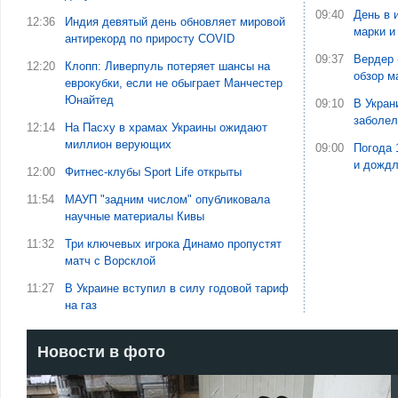
09:40
День в 
12:36
Индия девятый день обновляет мировой
марки и
антирекорд по приросту COVID
09:37
Вердер 
12:20
Клопп: Ливерпуль потеряет шансы на
обзор м
еврокубки, если не обыграет Манчестер
Юнайтед
09:10
В Укран
заболе
12:14
На Пасху в храмах Украины ожидают
миллион верующих
09:00
Погода 
и дожд
12:00
Фитнес-клубы Sport Life открыты
11:54
МАУП "задним числом" опубликовала
научные материалы Кивы
11:32
Три ключевых игрока Динамо пропустят
матч с Ворсклой
11:27
В Украине вступил в силу годовой тариф
на газ
Новости в фото