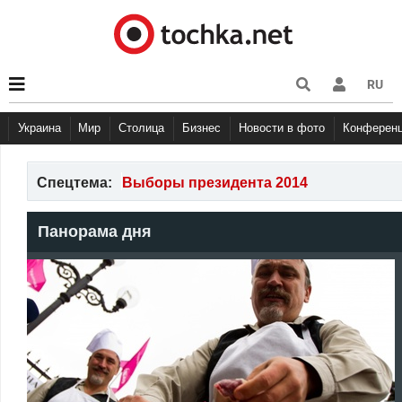
RU
Украина
Мир
Столица
Бизнес
Новости в фото
Конферен
Спецтема:
Выборы президента 2014
Панорама дня