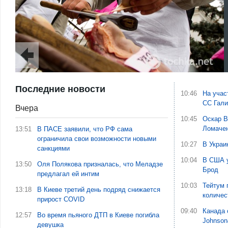
Последние новости
10:46
На учас
СС Гали
Вчера
10:45
Оскар В
Ломаче
13:51
В ПАСЕ заявили, что РФ сама
ограничила свои возможности новыми
10:27
В Украи
санкциями
10:04
В США у
13:50
Оля Полякова призналась, что Меладзе
Брод
предлагал ей интим
10:03
Тейтум 
13:18
В Киеве третий день подряд снижается
количес
прирост COVID
09:40
Канада 
12:57
Во время пьяного ДТП в Киеве погибла
Johnson
девушка