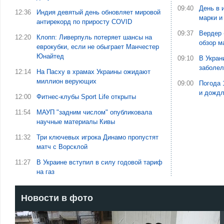
09:40
День в 
12:36
Индия девятый день обновляет мировой
марки и
антирекорд по приросту COVID
09:37
Вердер 
12:20
Клопп: Ливерпуль потеряет шансы на
обзор м
еврокубки, если не обыграет Манчестер
Юнайтед
09:10
В Укран
заболе
12:14
На Пасху в храмах Украины ожидают
миллион верующих
09:00
Погода 
и дожд
12:00
Фитнес-клубы Sport Life открыты
11:54
МАУП "задним числом" опубликовала
научные материалы Кивы
11:32
Три ключевых игрока Динамо пропустят
матч с Ворсклой
11:27
В Украине вступил в силу годовой тариф
на газ
Новости в фото