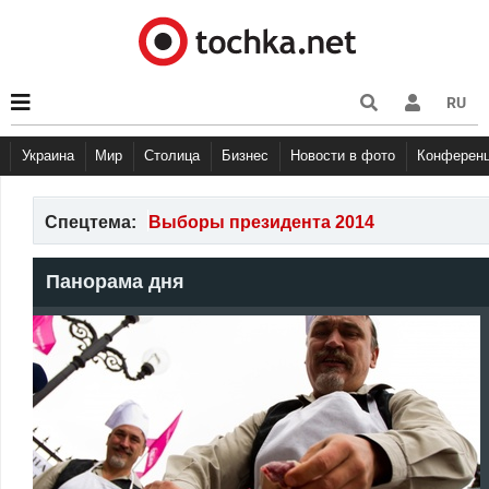
RU
Украина
Мир
Столица
Бизнес
Новости в фото
Конферен
Спецтема:
Выборы президента 2014
Панорама дня