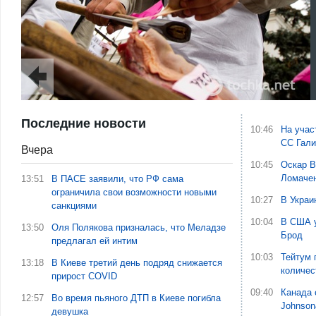
Последние новости
10:46
На учас
СС Гали
Вчера
10:45
Оскар В
Ломаче
13:51
В ПАСЕ заявили, что РФ сама
ограничила свои возможности новыми
10:27
В Украи
санкциями
10:04
В США у
13:50
Оля Полякова призналась, что Меладзе
Брод
предлагал ей интим
10:03
Тейтум 
13:18
В Киеве третий день подряд снижается
количес
прирост COVID
09:40
Канада 
12:57
Во время пьяного ДТП в Киеве погибла
Johnson
девушка