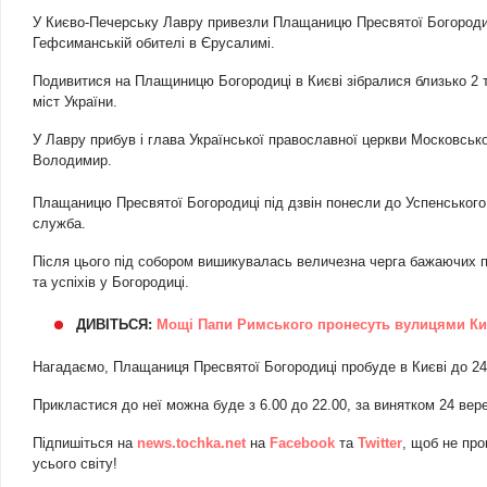
У Києво-Печерську Лавру привезли Плащаницю Пресвятої Богородиці
Гефсиманській обителі в Єрусалимі.
Подивитися на Плащиницю Богородиці в Києві зібралися близько 2 ти
міст України.
У Лавру прибув і глава Української православної церкви Московськ
Володимир.
Плащаницю Пресвятої Богородиці під дзвін понесли до Успенського
служба.
Після цього під собором вишикувалась величезна черга бажаючих п
та успіхів у Богородиці.
ДИВІТЬСЯ:
Мощі Папи Римського пронесуть вулицями Ки
Нагадаємо, Плащаниця Пресвятої Богородиці пробуде в Києві до 24
Прикластися до неї можна буде з 6.00 до 22.00, за винятком 24 вере
Підпишіться на
news.tochka.net
на
Facebook
та
Twitter
, щоб не про
усього світу!