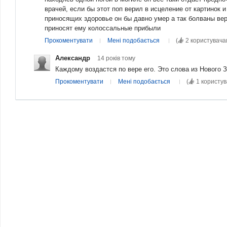
врачей, если бы этот поп верил в исцеление от картинок 
приносящих здоровье он бы давно умер а так болваны ве
приносят ему колоссальные прибыли
Прокоментувати
Мені подобається
(
2 користувача
Александр
14 років
тому
Каждому воздастся по вере его. Это слова из Нового З
Прокоментувати
Мені подобається
(
1 користув