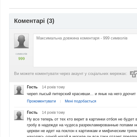
Коментарі (
3
)
символів
999
Ви можете коментувати через акаунт у соціальних мережах:
Гость
14 років
тому
череп лысый питерский красивши... и янык на него дрочит 
Прокоментувати
Мені подобається
Гость
14 років
тому
Ну все теперь от тех кто верит в картинки отбоя не будет
гробу в надежде на чудеса разрекламированные попами но
церкви не идет на поклон к картинкам и мифическим тряпк
находясь одной ногой в могиле он все таки отдает предпо