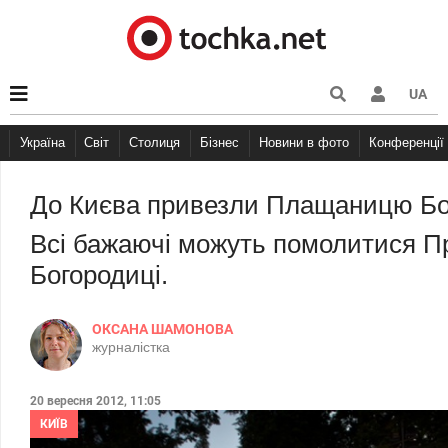
UA
Україна
Світ
Столиця
Бізнес
Новини в фото
Конференції
До Києва привезли Плащаницю Бог
Всі бажаючі можуть помолитися П
Богородиці.
ОКСАНА ШАМОНОВА
журналістка
20 вересня 2012, 11:05
КИЇВ