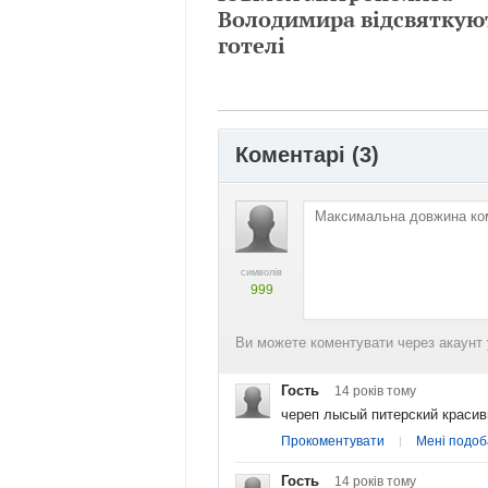
Володимира відсвяткую
готелі
Коментарі (
3
)
символів
999
Ви можете коментувати через акаунт 
Гость
14 років
тому
череп лысый питерский красивш
Прокоментувати
Мені подоб
Гость
14 років
тому