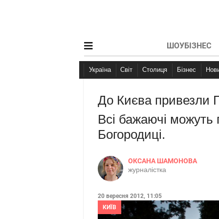
ШОУБІЗНЕС
Україна
Світ
Столиця
Бізнес
Но
До Києва привезли 
Всі бажаючі можуть
Богородиці.
ОКСАНА ШАМОНОВА
журналістка
20 вересня 2012, 11:05
КИЇВ