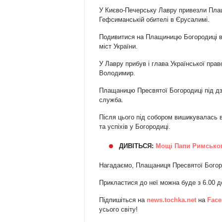
У Києво-Печерську Лавру привезли Плащ
Гефсиманській обителі в Єрусалимі.
Подивитися на Плащиницю Богородиці в Ки
міст України.
У Лавру прибув і глава Української пра
Володимир.
Плащаницю Пресвятої Богородиці під дз
служба.
Після цього під собором вишикувалась 
та успіхів у Богородиці.
ДИВІТЬСЯ:
Мощі Папи Римськог
Нагадаємо, Плащаниця Пресвятої Богоро
Прикластися до неї можна буде з 6.00 до
Підпишіться на
news.tochka.net
на
Face
усього світу!