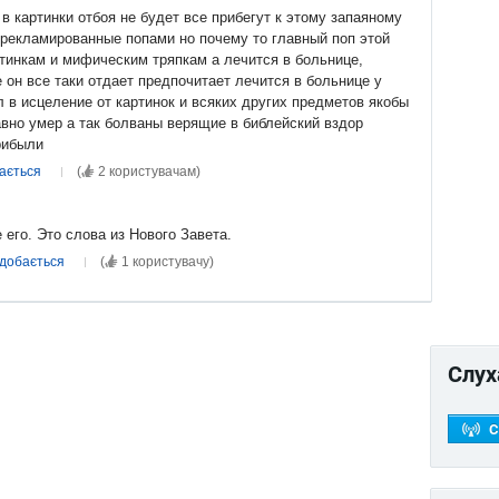
 в картинки отбоя не будет все прибегут к этому запаяному
зрекламированные попами но почему то главный поп этой
ртинкам и мифическим тряпкам а лечится в больнице,
 он все таки отдает предпочитает лечится в больнице у
л в исцеление от картинок и всяких других предметов якобы
вно умер а так болваны верящие в библейский вздор
рибыли
ається
(
2 користувачам
)
его. Это слова из Нового Завета.
одобається
(
1 користувачу
)
Слух
С