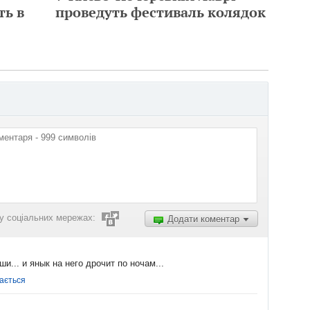
ть в
проведуть фестиваль колядок
у соціальних мережах:
Додати коментар
и... и янык на него дрочит по ночам...
ається