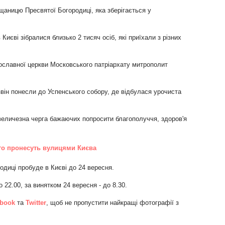
аницю Пресвятої Богородиці, яка зберігається у
єві зібралися близько 2 тисяч осіб, які приїхали з різних
вославної церкви Московського патріархату митрополит
він понесли до Успенського собору, де відбулася урочиста
величезна черга бажаючих попросити благополуччя, здоров'я
о пронесуть вулицями Києва
диці пробуде в Києві до 24 вересня.
 22.00, за винятком 24 вересня - до 8.30.
book
та
Twitter
, щоб не пропустити найкращі фотографії з