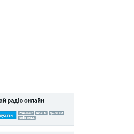
ай радіо онлайн
Ренессанс
Kiss FM
Джем FM
лухати
Radio ROKS