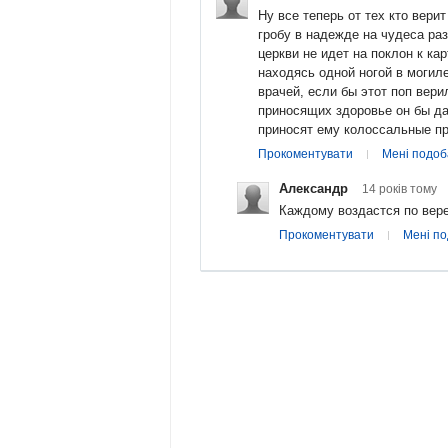
Ну все теперь от тех кто верит
гробу в надежде на чудеса ра
церкви не идет на поклон к ка
находясь одной ногой в могиле
врачей, если бы этот поп вери
приносящих здоровье он бы да
приносят ему колоссальные п
Прокоментувати
Мені подоб
Александр
14 років
тому
Каждому воздастся по вере 
Прокоментувати
Мені п