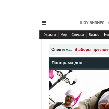
ШОУ-БИЗНЕС
Украина
Мир
Столица
Бизнес
Н
Спецтема:
Выборы президен
Панорама дня