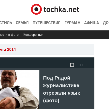
СТИЛЬ
СЕМЬЯ
ПУТЕШЕСТВИЯ
ГУРМАН
АФИША
ДО
овости в фото
Конференции
та 2014
Под Радой
Из-з
журналистике
заб
отрезали язык
пас
(фото)
дав
дру