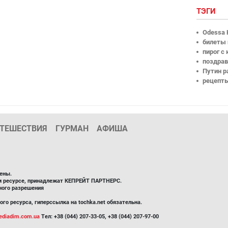
ТЭГИ
Odessa 
билеты 
пирог с
поздрав
Путин р
рецепт
ТЕШЕСТВИЯ
ГУРМАН
АФИША
ены.
ом ресурсе, принадлежат КЕПРЕЙТ ПАРТНЕРС.
ного разрешения
го ресурса, гиперссылка на tochka.net обязательна.
diadim.com.ua
Тел: +38 (044) 207-33-05, +38 (044) 207-97-00