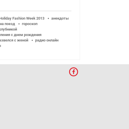
Holiday Fashion Week 2013
анекдоты
на поезд
гороскоп
 клубникой
ления с днем рождения
азвелся с женой
радио онлайн
ы