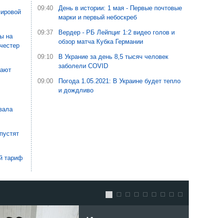
09:40
День в истории: 1 мая - Первые почтовые
мировой
марки и первый небоскреб
09:37
Вердер - РБ Лейпциг 1:2 видео голов и
ы на
обзор матча Кубка Германии
нчестер
09:10
В Украние за день 8,5 тысяч человек
заболели COVID
дают
09:00
Погода 1.05.2021: В Украине будет тепло
и дождливо
вала
пустят
ой тариф