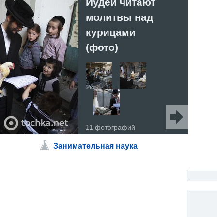
Иудеи читают
Евр
молитвы над
пок
курицами
Укр
(фото)
8 фот
11 фотографий
Занимательная наука