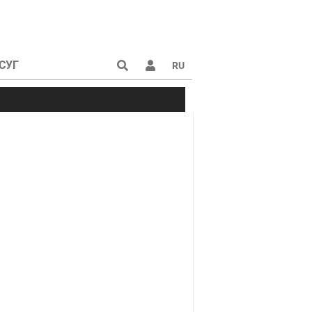
СУГ
RU
а
астовки
сажиры
ят друг
га в метро