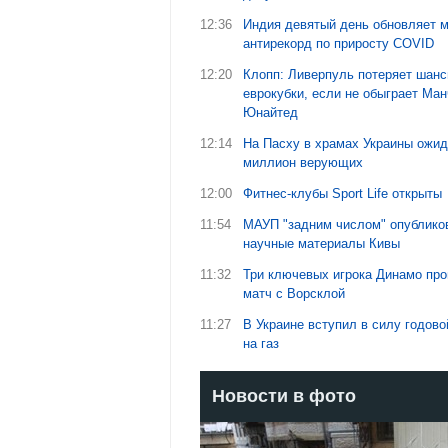
12:36
Индия девятый день обновляет 
антирекорд по приросту COVID
12:20
Клопп: Ливерпуль потеряет шанс
еврокубки, если не обыграет Ма
Юнайтед
12:14
На Пасху в храмах Украины ожи
миллион верующих
12:00
Фитнес-клубы Sport Life открыты
11:54
МАУП "задним числом" опублико
научные материалы Кивы
11:32
Три ключевых игрока Динамо про
матч с Ворсклой
11:27
В Украине вступил в силу годов
на газ
Новости в фото