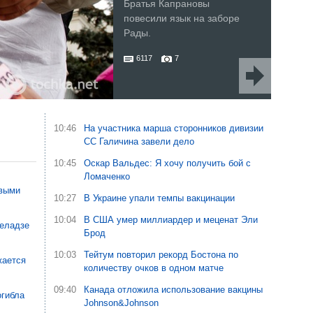
Братья Капрановы
Мад
повесили язык на заборе
Рады.
(фот
6117
7
Транс
Испан
хорош
3
10:46
На участника марша сторонников дивизии
СС Галичина завели дело
10:45
Оскар Вальдес: Я хочу получить бой с
Ломаченко
овыми
10:27
В Украине упали темпы вакцинации
10:04
В США умер миллиардер и меценат Эли
Меладзе
Брод
10:03
Тейтум повторил рекорд Бостона по
жается
количеству очков в одном матче
09:40
Канада отложила использование вакцины
огибла
Johnson&Johnson