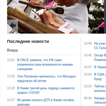
Последние новости
10:46
На учас
СС Гали
Вчера
10:45
Оскар В
Ломаче
13:51
В ПАСЕ заявили, что РФ сама
ограничила свои возможности новыми
10:27
В Украи
санкциями
10:04
В США у
13:50
Оля Полякова призналась, что Меладзе
Брод
предлагал ей интим
10:03
Тейтум 
13:18
В Киеве третий день подряд снижается
количес
прирост COVID
09:40
Канада 
12:57
Во время пьяного ДТП в Киеве погибла
Johnson
девушка