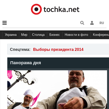
RU
Украина
Мир
Столица
Бизнес
Новости в фото
Конферен
Спецтема:
Выборы президента 2014
Панорама дня