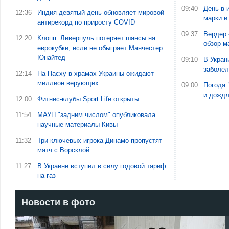
09:40
День в 
12:36
Индия девятый день обновляет мировой
марки и
антирекорд по приросту COVID
09:37
Вердер 
12:20
Клопп: Ливерпуль потеряет шансы на
обзор м
еврокубки, если не обыграет Манчестер
Юнайтед
09:10
В Укран
заболе
12:14
На Пасху в храмах Украины ожидают
миллион верующих
09:00
Погода 
и дожд
12:00
Фитнес-клубы Sport Life открыты
11:54
МАУП "задним числом" опубликовала
научные материалы Кивы
11:32
Три ключевых игрока Динамо пропустят
матч с Ворсклой
11:27
В Украине вступил в силу годовой тариф
на газ
Новости в фото