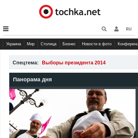
RU
Украина
Мир
Столица
Бизнес
Новости в фото
Конферен
Спецтема:
Выборы президента 2014
Панорама дня