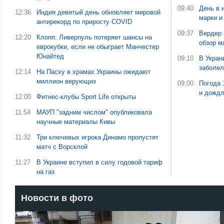
09:40
День в 
12:36
Индия девятый день обновляет мировой
марки и
антирекорд по приросту COVID
09:37
Вердер 
12:20
Клопп: Ливерпуль потеряет шансы на
обзор м
еврокубки, если не обыграет Манчестер
Юнайтед
09:10
В Укран
заболе
12:14
На Пасху в храмах Украины ожидают
миллион верующих
09:00
Погода 
и дожд
12:00
Фитнес-клубы Sport Life открыты
11:54
МАУП "задним числом" опубликовала
научные материалы Кивы
11:32
Три ключевых игрока Динамо пропустят
матч с Ворсклой
11:27
В Украине вступил в силу годовой тариф
на газ
Новости в фото