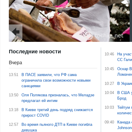
Последние новости
10:46
На учас
СС Гали
Вчера
10:45
Оскар В
Ломаче
13:51
В ПАСЕ заявили, что РФ сама
ограничила свои возможности новыми
10:27
В Украи
санкциями
10:04
В США у
13:50
Оля Полякова призналась, что Меладзе
Брод
предлагал ей интим
10:03
Тейтум 
13:18
В Киеве третий день подряд снижается
количес
прирост COVID
09:40
Канада 
12:57
Во время пьяного ДТП в Киеве погибла
Johnson
девушка