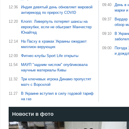
09:40
День в 
12:36
Индия девятый день обновляет мировой
марки и
антирекорд по приросту COVID
09:37
Вердер 
12:20
Клопп: Ливерпуль потеряет шансы на
обзор м
еврокубки, если не обыграет Манчестер
Юнайтед
09:10
В Укран
заболе
12:14
На Пасху в храмах Украины ожидают
миллион верующих
09:00
Погода 
и дожд
12:00
Фитнес-клубы Sport Life открыты
11:54
МАУП "задним числом" опубликовала
научные материалы Кивы
11:32
Три ключевых игрока Динамо пропустят
матч с Ворсклой
11:27
В Украине вступил в силу годовой тариф
на газ
Новости в фото