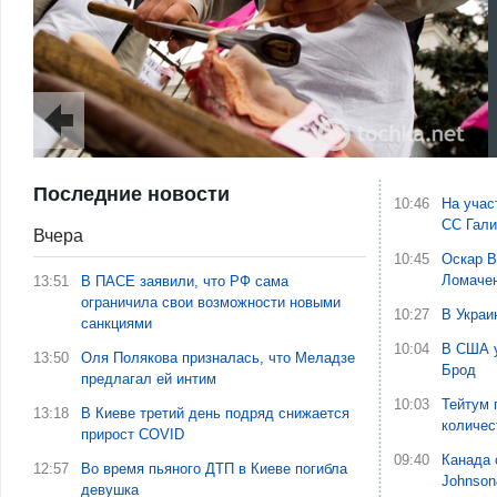
Последние новости
10:46
На учас
СС Гали
Вчера
10:45
Оскар В
Ломаче
13:51
В ПАСЕ заявили, что РФ сама
ограничила свои возможности новыми
10:27
В Украи
санкциями
10:04
В США у
13:50
Оля Полякова призналась, что Меладзе
Брод
предлагал ей интим
10:03
Тейтум 
13:18
В Киеве третий день подряд снижается
количес
прирост COVID
09:40
Канада 
12:57
Во время пьяного ДТП в Киеве погибла
Johnson
девушка