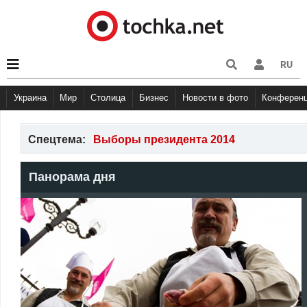
RU
Украина
Мир
Столица
Бизнес
Новости в фото
Конферен
Спецтема:
Выборы президента 2014
Панорама дня