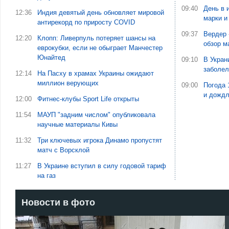
09:40
День в 
12:36
Индия девятый день обновляет мировой
марки и
антирекорд по приросту COVID
09:37
Вердер 
12:20
Клопп: Ливерпуль потеряет шансы на
обзор м
еврокубки, если не обыграет Манчестер
Юнайтед
09:10
В Укран
заболе
12:14
На Пасху в храмах Украины ожидают
миллион верующих
09:00
Погода 
и дожд
12:00
Фитнес-клубы Sport Life открыты
11:54
МАУП "задним числом" опубликовала
научные материалы Кивы
11:32
Три ключевых игрока Динамо пропустят
матч с Ворсклой
11:27
В Украине вступил в силу годовой тариф
на газ
Новости в фото