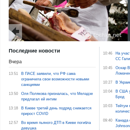
Последние новости
10:46
На учас
СС Гали
Вчера
10:45
Оскар В
Ломаче
13:51
В ПАСЕ заявили, что РФ сама
ограничила свои возможности новыми
10:27
В Украи
санкциями
10:04
В США у
13:50
Оля Полякова призналась, что Меладзе
Брод
предлагал ей интим
10:03
Тейтум 
13:18
В Киеве третий день подряд снижается
количес
прирост COVID
09:40
Канада 
12:57
Во время пьяного ДТП в Киеве погибла
Johnson
девушка