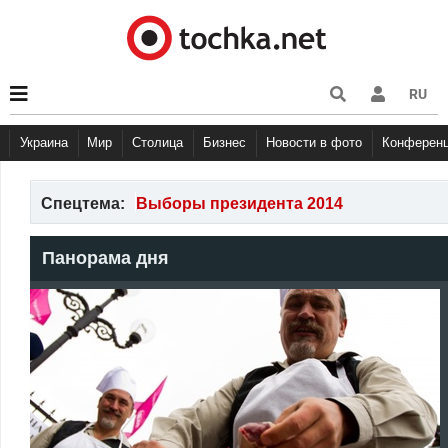
RU
Украина
Мир
Столица
Бизнес
Новости в фото
Конферен
Спецтема:
Выборы президента 2014
Панорама дня