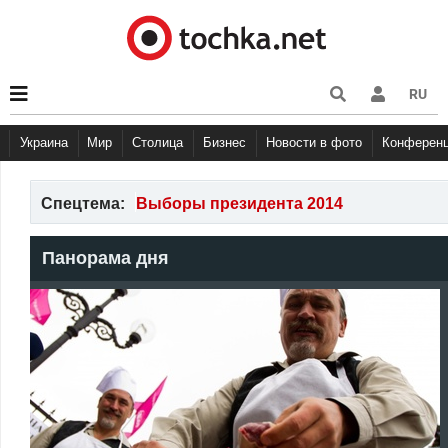
RU
Украина
Мир
Столица
Бизнес
Новости в фото
Конферен
Спецтема:
Выборы президента 2014
Панорама дня