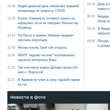
09:40
День в 
12:36
Индия девятый день обновляет мировой
марки и
антирекорд по приросту COVID
09:37
Вердер 
12:20
Клопп: Ливерпуль потеряет шансы на
обзор м
еврокубки, если не обыграет Манчестер
Юнайтед
09:10
В Укран
заболе
12:14
На Пасху в храмах Украины ожидают
миллион верующих
09:00
Погода 
и дожд
12:00
Фитнес-клубы Sport Life открыты
11:54
МАУП "задним числом" опубликовала
научные материалы Кивы
11:32
Три ключевых игрока Динамо пропустят
матч с Ворсклой
11:27
В Украине вступил в силу годовой тариф
на газ
Новости в фото