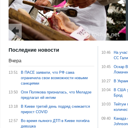
Последние новости
10:46
На учас
СС Гали
Вчера
10:45
Оскар В
Ломаче
13:51
В ПАСЕ заявили, что РФ сама
ограничила свои возможности новыми
10:27
В Украи
санкциями
10:04
В США у
13:50
Оля Полякова призналась, что Меладзе
Брод
предлагал ей интим
10:03
Тейтум 
13:18
В Киеве третий день подряд снижается
количес
прирост COVID
09:40
Канада 
12:57
Во время пьяного ДТП в Киеве погибла
Johnson
девушка