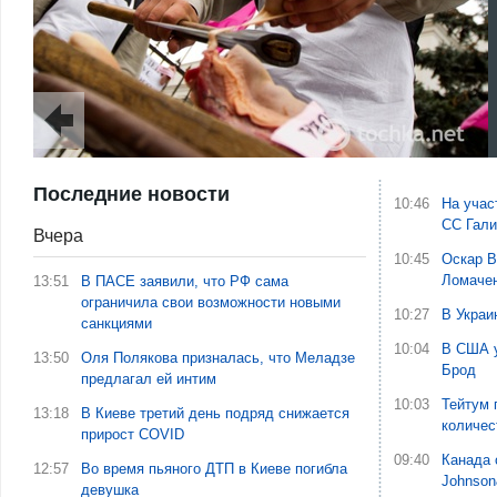
Последние новости
10:46
На учас
СС Гали
Вчера
10:45
Оскар В
Ломаче
13:51
В ПАСЕ заявили, что РФ сама
ограничила свои возможности новыми
10:27
В Украи
санкциями
10:04
В США у
13:50
Оля Полякова призналась, что Меладзе
Брод
предлагал ей интим
10:03
Тейтум 
13:18
В Киеве третий день подряд снижается
количес
прирост COVID
09:40
Канада 
12:57
Во время пьяного ДТП в Киеве погибла
Johnson
девушка