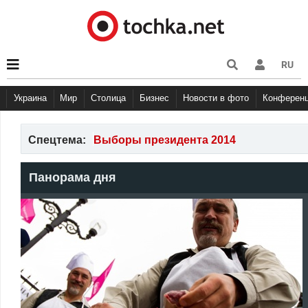
RU
Украина
Мир
Столица
Бизнес
Новости в фото
Конферен
Спецтема:
Выборы президента 2014
Панорама дня