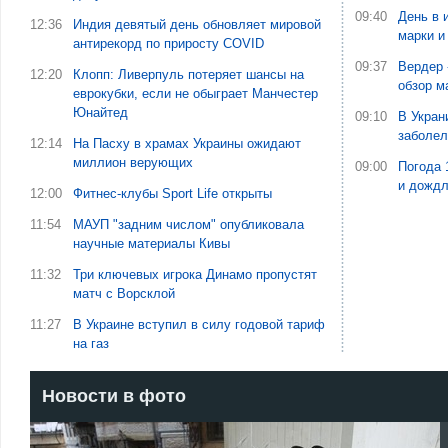
09:40
День в 
12:36
Индия девятый день обновляет мировой
марки и
антирекорд по приросту COVID
09:37
Вердер 
12:20
Клопп: Ливерпуль потеряет шансы на
обзор м
еврокубки, если не обыграет Манчестер
Юнайтед
09:10
В Укран
заболе
12:14
На Пасху в храмах Украины ожидают
миллион верующих
09:00
Погода 
и дожд
12:00
Фитнес-клубы Sport Life открыты
11:54
МАУП "задним числом" опубликовала
научные материалы Кивы
11:32
Три ключевых игрока Динамо пропустят
матч с Ворсклой
11:27
В Украине вступил в силу годовой тариф
на газ
Новости в фото