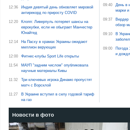
09:40
День в 
12:36
Индия девятый день обновляет мировой
марки и
антирекорд по приросту COVID
09:37
Вердер 
12:20
Клопп: Ливерпуль потеряет шансы на
обзор м
еврокубки, если не обыграет Манчестер
Юнайтед
09:10
В Укран
заболе
12:14
На Пасху в храмах Украины ожидают
миллион верующих
09:00
Погода 
и дожд
12:00
Фитнес-клубы Sport Life открыты
11:54
МАУП "задним числом" опубликовала
научные материалы Кивы
11:32
Три ключевых игрока Динамо пропустят
матч с Ворсклой
11:27
В Украине вступил в силу годовой тариф
на газ
Новости в фото