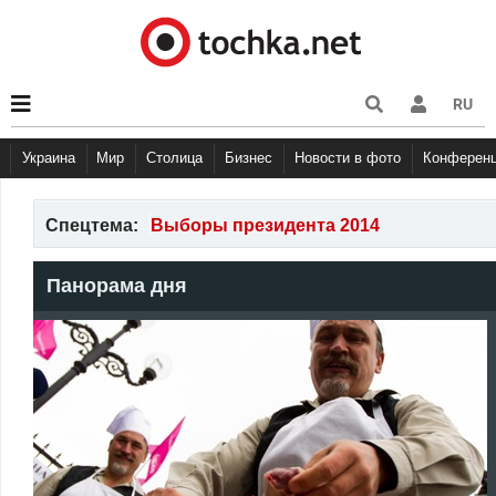
RU
Украина
Мир
Столица
Бизнес
Новости в фото
Конферен
Спецтема:
Выборы президента 2014
Панорама дня