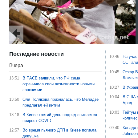
Последние новости
10:46
На учас
СС Гали
Вчера
10:45
Оскар В
Ломаче
13:51
В ПАСЕ заявили, что РФ сама
ограничила свои возможности новыми
10:27
В Украи
санкциями
10:04
В США у
13:50
Оля Полякова призналась, что Меладзе
Брод
предлагал ей интим
10:03
Тейтум 
13:18
В Киеве третий день подряд снижается
количес
прирост COVID
09:40
Канада 
12:57
Во время пьяного ДТП в Киеве погибла
Johnson
девушка