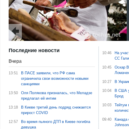
Последние новости
10:46
На учас
СС Гали
Вчера
10:45
Оскар В
Ломаче
13:51
В ПАСЕ заявили, что РФ сама
ограничила свои возможности новыми
10:27
В Украи
санкциями
10:04
В США у
13:50
Оля Полякова призналась, что Меладзе
Брод
предлагал ей интим
10:03
Тейтум 
13:18
В Киеве третий день подряд снижается
количес
прирост COVID
09:40
Канада 
12:57
Во время пьяного ДТП в Киеве погибла
Johnson
девушка