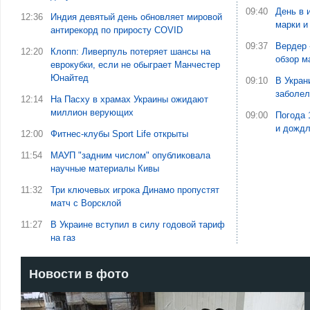
09:40
День в 
12:36
Индия девятый день обновляет мировой
марки и
антирекорд по приросту COVID
09:37
Вердер 
12:20
Клопп: Ливерпуль потеряет шансы на
обзор м
еврокубки, если не обыграет Манчестер
Юнайтед
09:10
В Укран
заболе
12:14
На Пасху в храмах Украины ожидают
миллион верующих
09:00
Погода 
и дожд
12:00
Фитнес-клубы Sport Life открыты
11:54
МАУП "задним числом" опубликовала
научные материалы Кивы
11:32
Три ключевых игрока Динамо пропустят
матч с Ворсклой
11:27
В Украине вступил в силу годовой тариф
на газ
Новости в фото