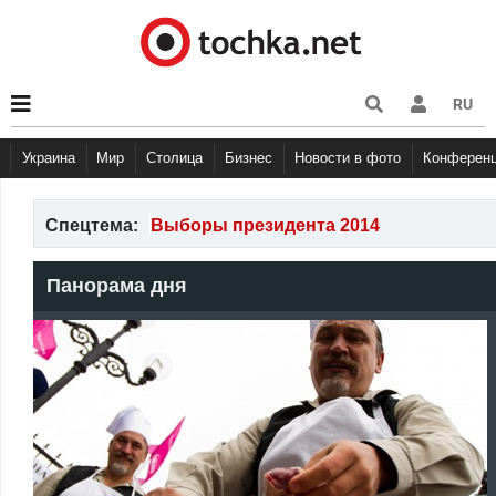
RU
Украина
Мир
Столица
Бизнес
Новости в фото
Конферен
Спецтема:
Выборы президента 2014
Панорама дня