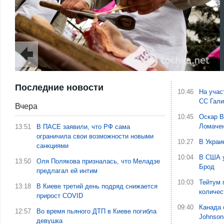
Последние новости
10:46
На учас
СС Гали
Вчера
10:45
Оскар В
Ломаче
13:51
В ПАСЕ заявили, что РФ сама
ограничила свои возможности новыми
10:27
В Украи
санкциями
10:04
В США у
13:50
Оля Полякова призналась, что Меладзе
Брод
предлагал ей интим
10:03
Тейтум 
13:18
В Киеве третий день подряд снижается
количес
прирост COVID
09:40
Канада 
12:57
Во время пьяного ДТП в Киеве погибла
Johnson
девушка