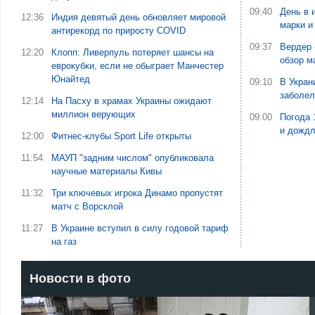
09:40
День в 
12:36
Индия девятый день обновляет мировой
марки и
антирекорд по приросту COVID
09:37
Вердер 
12:20
Клопп: Ливерпуль потеряет шансы на
обзор м
еврокубки, если не обыграет Манчестер
Юнайтед
09:10
В Укран
заболе
12:14
На Пасху в храмах Украины ожидают
миллион верующих
09:00
Погода 
и дожд
12:00
Фитнес-клубы Sport Life открыты
11:54
МАУП "задним числом" опубликовала
научные материалы Кивы
11:32
Три ключевых игрока Динамо пропустят
матч с Ворсклой
11:27
В Украине вступил в силу годовой тариф
на газ
Новости в фото