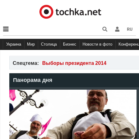
RU
Украина
Мир
Столица
Бизнес
Новости в фото
Конферен
Спецтема:
Выборы президента 2014
Панорама дня