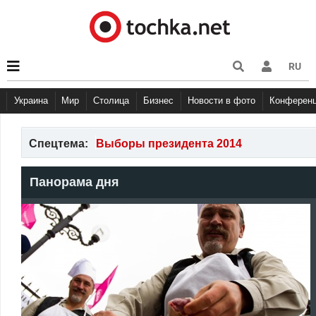
RU
Украина
Мир
Столица
Бизнес
Новости в фото
Конферен
Спецтема:
Выборы президента 2014
Панорама дня