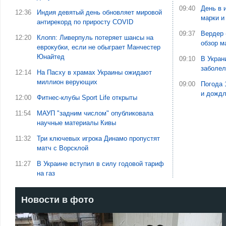
09:40
День в 
12:36
Индия девятый день обновляет мировой
марки и
антирекорд по приросту COVID
09:37
Вердер 
12:20
Клопп: Ливерпуль потеряет шансы на
обзор м
еврокубки, если не обыграет Манчестер
Юнайтед
09:10
В Укран
заболе
12:14
На Пасху в храмах Украины ожидают
миллион верующих
09:00
Погода 
и дожд
12:00
Фитнес-клубы Sport Life открыты
11:54
МАУП "задним числом" опубликовала
научные материалы Кивы
11:32
Три ключевых игрока Динамо пропустят
матч с Ворсклой
11:27
В Украине вступил в силу годовой тариф
на газ
Новости в фото