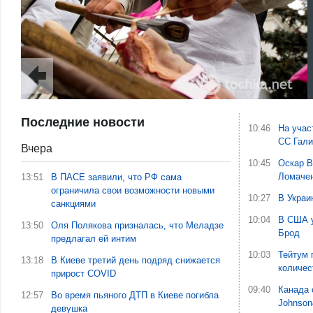
Последние новости
10:46
На учас
СС Гали
Вчера
10:45
Оскар В
Ломаче
13:51
В ПАСЕ заявили, что РФ сама
ограничила свои возможности новыми
10:27
В Украи
санкциями
10:04
В США у
13:50
Оля Полякова призналась, что Меладзе
Брод
предлагал ей интим
10:03
Тейтум 
13:18
В Киеве третий день подряд снижается
количес
прирост COVID
09:40
Канада 
12:57
Во время пьяного ДТП в Киеве погибла
Johnson
девушка