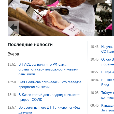
Последние новости
10:46
На учас
СС Гали
Вчера
10:45
Оскар В
Ломаче
13:51
В ПАСЕ заявили, что РФ сама
ограничила свои возможности новыми
10:27
В Украи
санкциями
10:04
В США у
13:50
Оля Полякова призналась, что Меладзе
Брод
предлагал ей интим
10:03
Тейтум 
13:18
В Киеве третий день подряд снижается
количес
прирост COVID
09:40
Канада 
12:57
Во время пьяного ДТП в Киеве погибла
Johnson
девушка