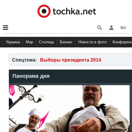
RU
Украина
Мир
Столица
Бизнес
Новости в фото
Конферен
Спецтема:
Выборы президента 2014
Панорама дня