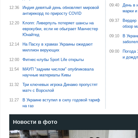
09:40
День в 
12:36
Индия девятый день обновляет мировой
марки и
антирекорд по приросту COVID
09:37
Вердер 
12:20
Клопп: Ливерпуль потеряет шансы на
обзор м
еврокубки, если не обыграет Манчестер
Юнайтед
09:10
В Укран
заболе
12:14
На Пасху в храмах Украины ожидают
миллион верующих
09:00
Погода 
и дожд
12:00
Фитнес-клубы Sport Life открыты
11:54
МАУП "задним числом" опубликовала
научные материалы Кивы
11:32
Три ключевых игрока Динамо пропустят
матч с Ворсклой
11:27
В Украине вступил в силу годовой тариф
на газ
Новости в фото