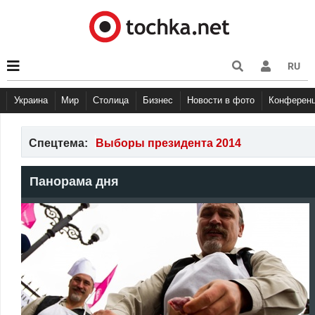
RU
Украина
Мир
Столица
Бизнес
Новости в фото
Конферен
Спецтема:
Выборы президента 2014
Панорама дня