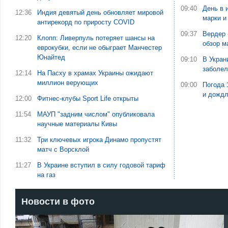
09:40
День в 
12:36
Индия девятый день обновляет мировой
марки и
антирекорд по приросту COVID
09:37
Вердер 
12:20
Клопп: Ливерпуль потеряет шансы на
обзор м
еврокубки, если не обыграет Манчестер
Юнайтед
09:10
В Укран
заболе
12:14
На Пасху в храмах Украины ожидают
миллион верующих
09:00
Погода 
и дожд
12:00
Фитнес-клубы Sport Life открыты
11:54
МАУП "задним числом" опубликовала
научные материалы Кивы
11:32
Три ключевых игрока Динамо пропустят
матч с Ворсклой
11:27
В Украине вступил в силу годовой тариф
на газ
Новости в фото