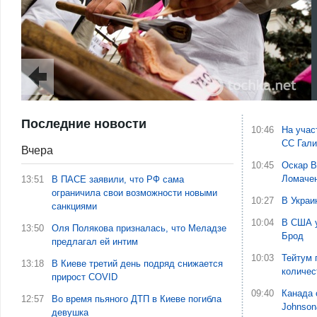
Последние новости
10:46
На учас
СС Гали
Вчера
10:45
Оскар В
Ломаче
13:51
В ПАСЕ заявили, что РФ сама
ограничила свои возможности новыми
10:27
В Украи
санкциями
10:04
В США у
13:50
Оля Полякова призналась, что Меладзе
Брод
предлагал ей интим
10:03
Тейтум 
13:18
В Киеве третий день подряд снижается
количес
прирост COVID
09:40
Канада 
12:57
Во время пьяного ДТП в Киеве погибла
Johnson
девушка