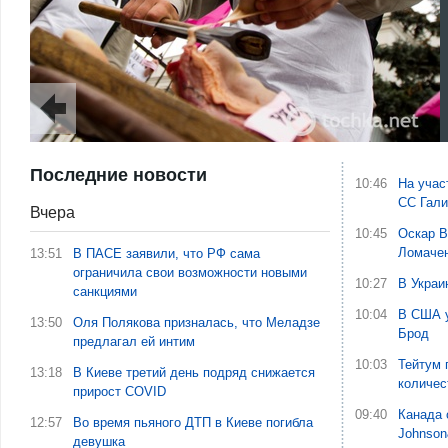
Последние новости
10:46
На учас
СС Гали
Вчера
10:45
Оскар В
Ломаче
13:51
В ПАСЕ заявили, что РФ сама
ограничила свои возможности новыми
10:27
В Украи
санкциями
10:04
В США у
13:50
Оля Полякова призналась, что Меладзе
Брод
предлагал ей интим
10:03
Тейтум 
13:18
В Киеве третий день подряд снижается
количес
прирост COVID
09:40
Канада 
12:57
Во время пьяного ДТП в Киеве погибла
Johnson
девушка