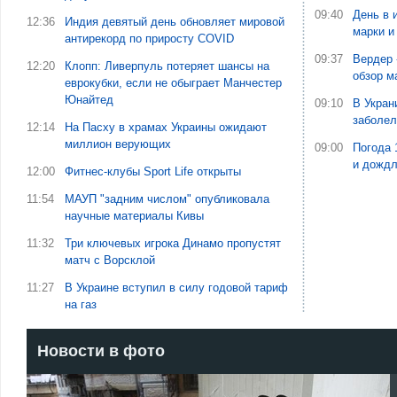
09:40
День в 
12:36
Индия девятый день обновляет мировой
марки и
антирекорд по приросту COVID
09:37
Вердер 
12:20
Клопп: Ливерпуль потеряет шансы на
обзор м
еврокубки, если не обыграет Манчестер
Юнайтед
09:10
В Укран
заболе
12:14
На Пасху в храмах Украины ожидают
миллион верующих
09:00
Погода 
и дожд
12:00
Фитнес-клубы Sport Life открыты
11:54
МАУП "задним числом" опубликовала
научные материалы Кивы
11:32
Три ключевых игрока Динамо пропустят
матч с Ворсклой
11:27
В Украине вступил в силу годовой тариф
на газ
Новости в фото