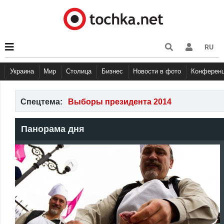
RU
Украина
Мир
Столица
Бизнес
Новости в фото
Конферен
Спецтема:
Выборы президента 2014
Панорама дня